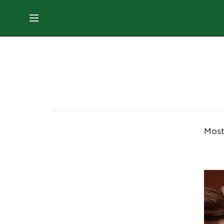
EN
MENÚ
SKIN
CARE
What are you looking for?
HAIR
CARE
&
Most
STYLING
HAIR
COLOR
SERVICES
&
TOOLS