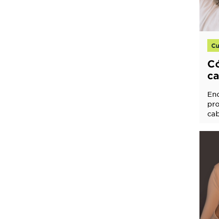
Cu
Có
ca
tr
Enc
me
pro
cab
apr
per
del