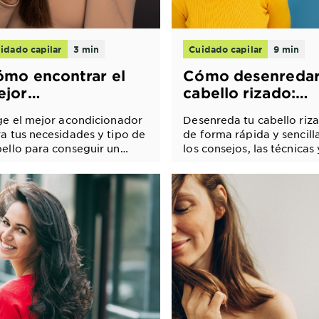
idado capilar
3 min
Cuidado capilar
9 min
mo encontrar el
Cómo desenredar
ejor
cabello rizado:
ondicionador para
Consejos y truco
ge el mejor acondicionador
Desenreda tu cabello riz
 cabello
para tipo de rizo
a tus necesidades y tipo de
de forma rápida y sencill
ello para conseguir un
los consejos, las técnicas 
ello más suave y brillante
productos Garnier adecu
e nunca.