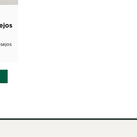
ejos
sejos
o
r la