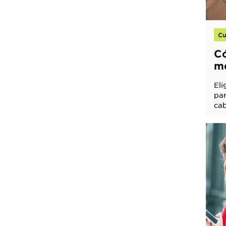
Cu
Có
m
ac
Eli
tu
par
cab
cab
qu