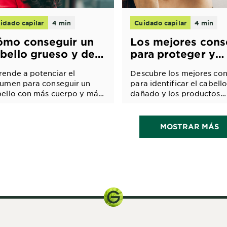
idado capilar
4 min
Cuidado capilar
4 min
ómo conseguir un
Los mejores cons
bello grueso y de
para proteger y
pecto saludable
reparar el cabello
ende a potenciar el
Descubre los mejores con
dañado
lumen para conseguir un
para identificar el cabell
bello con más cuerpo y más
dañado y los productos
eso con estos consejos
adecuados para recupera
a un cabello saludable.
salud capilar.
scubre productos de
MOSTRAR MÁS
dado capilar y peinado para
nseguir mayor volumen.