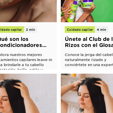
idado capilar
2 min
Cuidado capilar
4 min
ué son los
Únete al Club de 
ondicionadores
Rizos con el Glos
ave-in?
de los rizos de
lora nuestros mejores
Conoce la jerga del cabel
Garnier Fructis
tamientos capilares leave-in
naturalmente rizado y
a brindarle a tu cabello
conviértete en una exper
ratación, brillo, estilo y
rizos: mantenimiento de l
tección.
humectación, control del
encogimiento y el gran co
Desde el estilo piña y la
porosidad hasta el colav
el amontonamiento, ¡aqu
encontrarás todo!