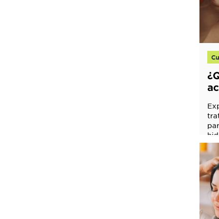
EXPLORE
About
Garnier
Cu
Key
¿Q
Ingredients
ac
Greener
le
Exp
Beauty
tra
par
Garnier
hid
Offers
pro
Cruelty
Free