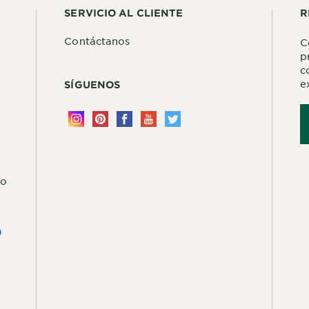
SERVICIO AL CLIENTE
R
Contáctanos
C
p
c
e
SÍGUENOS
do