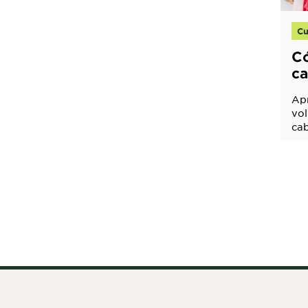
Cu
C
ca
as
Apr
vo
ca
gru
par
De
cui
co