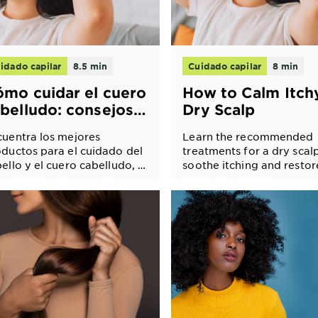
idado capilar
8.5 min
Cuidado capilar
8 min
mo cuidar el cuero
How to Calm Itch
belludo: consejos,
Dry Scalp
atamientos y la
uentra los mejores
Learn the recommended
jor rutina
ductos para el cuidado del
treatments for a dry scal
ello y el cuero cabelludo, y
soothe itching and restor
ende a crear una rutina
comfort.
sonalizada para el cuidado
 cuero cabelludo.