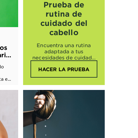
Prueba de
rutina de
cuidado del
cabello
Encuentra una rutina
los
adaptada a tus
ario
necesidades de cuidado
capilar.
lo
HACER LA PRUEBA
ta en
a
rte.
ado y
í