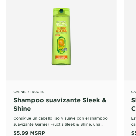
GARNIER FRUCTIS
GA
Shampoo suavizante Sleek &
S
Shine
C
Consigue un cabello liso y suave con el shampoo
Es
suavizante Garnier Fructis Sleek & Shine, una
ca
fórmula nutritiva que alisa, suaviza y aporta un
de
$5.99
MSRP
$