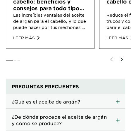
cabello: beneficios y
cabello c
volumen al cabello.
ant
consejos para todo tipo
de cabello
Las increíbles ventajas del aceite
Reduce el f
* Cuando se utiliza con el shampoo,
acondicionador
y
de argán para el cabello, y lo que
trucos y c
sérum antifrizz
Sleek & Shine
puede hacer por tus mechones y
para el cab
tu look.
LEER MÁS
LEER MÁS
SLIDE 1
SLIDE 2
SLIDE 3
PREGUNTAS FRECUENTES
¿Qué es el aceite de argán?
¿De dónde procede el aceite de argán
y cómo se produce?