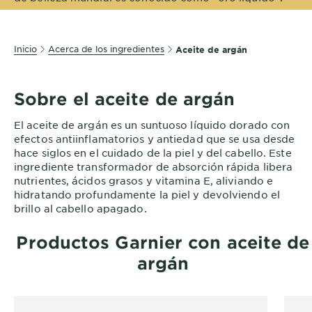
EXPLORE
About
Inicio
Acerca de los ingredientes
Aceite de argán
Garnier
Key
Sobre el aceite de argán
Ingredients
El aceite de argán es un suntuoso líquido dorado con
Greener
efectos antiinflamatorios y antiedad que se usa desde
Beauty
hace siglos en el cuidado de la piel y del cabello. Este
ingrediente transformador de absorción rápida libera
Garnier
nutrientes, ácidos grasos y vitamina E, aliviando e
Offers
hidratando profundamente la piel y devolviendo el
brillo al cabello apagado.
Cruelty
Free
Productos Garnier con aceite de
argán