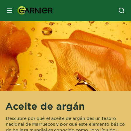
MENÚ
SKIN
CARE
HAIR
CARE
&
STYLING
HAIR
COLOR
Aceite de argán
SERVICES
&
Descubre por qué el aceite de argán des un tesoro
TOOLS
nacional de Marruecos y por qué este elemento básico
de belleza mundial es conocido como “oro líquido”.