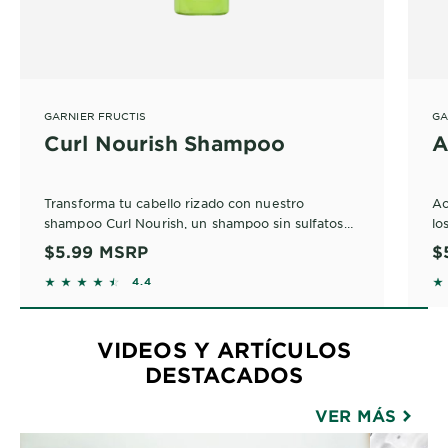
GARNIER FRUCTIS
GA
Curl Nourish Shampoo
A
Transforma tu cabello rizado con nuestro
Ac
shampoo Curl Nourish, un shampoo sin sulfatos
lo
diseñado para rizos definidos. Enriquecido con
$5.99
MSRP
$
proteína vegetal y aceite de coco, nutre mientras
Co
4.3727 out of 5 stars based on reviews
4
4.4
limpia suavemente.
co
le
co
fri
VIDEOS Y ARTÍCULOS
DESTACADOS
VER MÁS