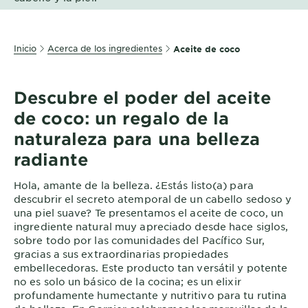
EXPLORE
About
Inicio
Acerca de los ingredientes
Aceite de coco
Garnier
Key
Descubre el poder del aceite
Ingredients
de coco: un regalo de la
Greener
naturaleza para una belleza
Beauty
radiante
Garnier
Hola, amante de la belleza. ¿Estás listo(a) para
Offers
descubrir el secreto atemporal de un cabello sedoso y
una piel suave? Te presentamos el aceite de coco, un
Cruelty
ingrediente natural muy apreciado desde hace siglos,
Free
sobre todo por las comunidades del Pacífico Sur,
gracias a sus extraordinarias propiedades
embellecedoras. Este producto tan versátil y potente
no es solo un básico de la cocina; es un elixir
profundamente humectante y nutritivo para tu rutina