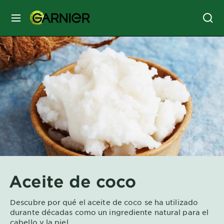
MENÚ
SKIN
CARE
HAIR
CARE
&
STYLING
HAIR
COLOR
Aceite de coco
SERVICES
&
Descubre por qué el aceite de coco se ha utilizado
TOOLS
durante décadas como un ingrediente natural para el
cabello y la piel.