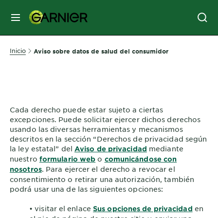
MENÚ
SKIN
Inicio
Aviso sobre datos de salud del consumidor
CARE
HAIR
CARE
Cada derecho puede estar sujeto a ciertas
&
excepciones. Puede solicitar ejercer dichos derechos
STYLING
usando las diversas herramientas y mecanismos
HAIR
descritos en la sección “Derechos de privacidad según
la ley estatal” del
mediante
Aviso de privacidad
COLOR
nuestro
o
formulario web
comunicándose con
. Para ejercer el derecho a revocar el
nosotros
consentimiento o retirar una autorización, también
SERVICES
podrá usar una de las siguientes opciones:
&
TOOLS
• visitar el enlace
en
Sus opciones de privacidad