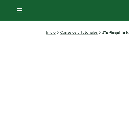
EN
MENÚ
SKIN
Inicio
Consejos y tutoriales
¿Tu flequillo 
CARE
HAIR
CARE
&
STYLING
HAIR
COLOR
SERVICES
&
TOOLS