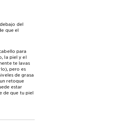
 debajo del
de que el
 cabello para
 la piel y el
mente te lavas
lo), pero es
niveles de grasa
 un retoque
uede estar
 de que tu piel