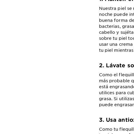
Nuestra piel se
noche puede int
buena forma de 
bacterias, gras
cabello y sujéta
sobre tu piel to
usar una crema
tu piel mientra
2. Lávate so
Como el flequil
más probable qu
está engrasando
utilices para cu
grasa. Si utili
puede engrasarla
3. Usa anti
Como tu flequil