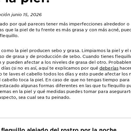
ación junio 15, 2026
tado por qué pareces tener más imperfecciones alrededor o
tas que la piel de tu frente es más grasa y con más acné, pue
flequillo.
o como la piel producen sebo y grasa. Limpiamos la piel y el
so de grasa y de producción de sebo. Cuando tienes flequillo,
n y pueden afectar a los niveles de grasa del otro. Probable
s días (si no es así, aquí te explicamos por qué
deberías
hacer
 te laves el cabello todos los días y esto puede afectar los 
 cabello toca la piel. En caso de que no tengas tiempo para
estacado algunas formas diferentes en las que tu flequillo p
mas en la piel y qué medidas puedes tomar para asegurarte
aspecto, sea cual sea tu peinado.
 flequillo alejado del rostro por la noche