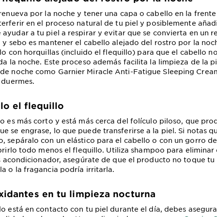
 renueva por la noche y tener una capa o cabello en la frente
erferir en el proceso natural de tu piel y posiblemente añad
ayudar a tu piel a respirar y evitar que se convierta en un r
a y sebo es mantener el cabello alejado del rostro por la no
lo con horquillas (incluido el flequillo) para que el cabello 
da la noche. Este proceso además facilita la limpieza de la p
 de noche como Garnier Miracle Anti-Fatigue Sleeping Crea
s duermes.
lo el flequillo
lo es más corto y está más cerca del folículo piloso, que pro
e se engrase, lo que puede transferirse a la piel. Si notas qu
, sepáralo con un elástico para el cabello o con un gorro d
brirlo todo menos el flequillo. Utiliza shampoo para eliminar
zas acondicionador, asegúrate de que el producto no toque tu 
 o la fragancia podría irritarla.
oxidantes en tu limpieza nocturna
lo está en contacto con tu piel durante el día, debes asegura