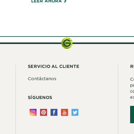
LEER AHORA
: 3.4 fl oz (100
• Tamaños: 3.4 fl oz (tamaño
 fl oz (400 mL),
de viaje, cumple con las
oz (700 mL)
normas de la TSA), 13.5 fl oz,
23.7 fl oz (tamaño
económico)
SERVICIO AL CLIENTE
R
Contáctanos
C
p
c
e
SÍGUENOS