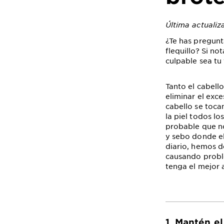
Última actualiz
¿Te has pregun
flequillo? Si no
culpable sea tu 
Tanto el cabell
eliminar el exce
cabello se toca
la piel todos lo
probable que no
y sebo donde el
diario, hemos d
causando proble
tenga el mejor 
1. Mantén el