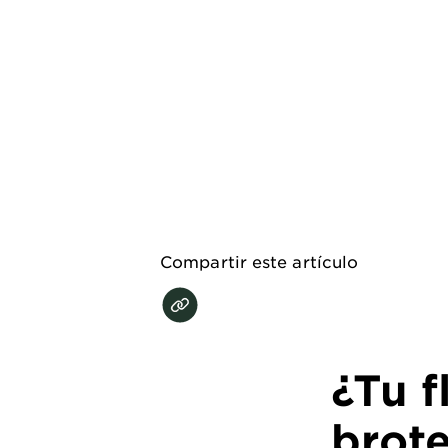
EXPLORE
About
Garnier
Key
Ingredients
Greener
Beauty
Compartir este artículo
Garnier
Offers
Cruelty
Free
¿Tu f
brote