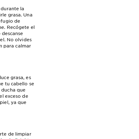
 durante la
irle grasa. Una
efugio de
che. Recógete el
no descanse
iel. No olvides
m para calmar
duce grasa, es
e tu cabello se
e ducha que
 el exceso de
piel, ya que
rte de limpiar