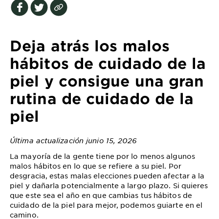
EXPLORE
About
Garnier
Deja atrás los malos
Key
hábitos de cuidado de la
Ingredients
piel y consigue una gran
Greener
rutina de cuidado de la
Beauty
piel
Garnier
Offers
Última actualización junio 15, 2026
Cruelty
La mayoría de la gente tiene por lo menos algunos
malos hábitos en lo que se refiere a su piel. Por
Free
desgracia, estas malas elecciones pueden afectar a la
piel y dañarla potencialmente a largo plazo. Si quieres
que este sea el año en que cambias tus hábitos de
cuidado de la piel para mejor, podemos guiarte en el
camino.