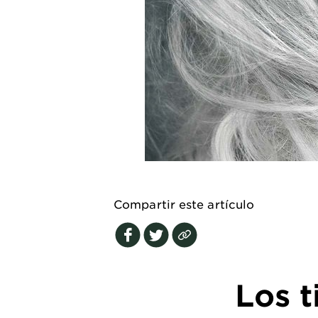
EXPLORE
About
Garnier
Key
Ingredients
Greener
Beauty
Garnier
Compartir este artículo
Offers
Cruelty
Free
Los t