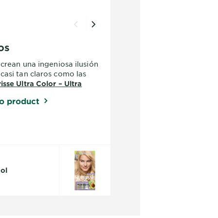
os
 crean una ingeniosa ilusión
casi tan claros como las
isse Ultra Color – Ultra
para una solución sencilla.
o product
ool