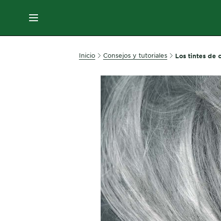
EN
MENÚ
SKIN
Inicio
Consejos y tutoriales
Los tintes de 
CARE
HAIR
CARE
&
STYLING
HAIR
COLOR
SERVICES
&
TOOLS