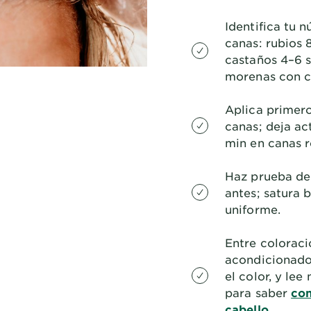
Identifica tu 
canas: rubios 
castaños 4–6 s
morenas con co
Aplica primero
canas; deja ac
min en canas r
Haz prueba de
antes; satura 
uniforme.
Entre colorac
acondicionador
el color, y le
para saber
con
cabello