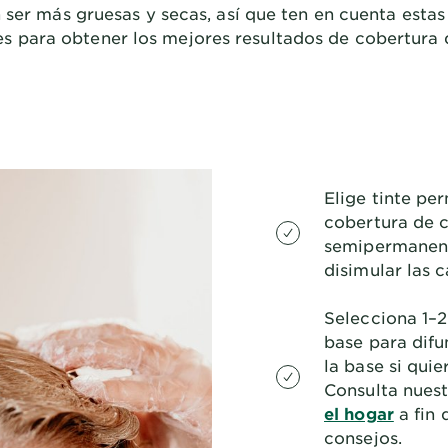
 ser más gruesas y secas, así que ten en cuenta esta
es para obtener los mejores resultados de cobertura 
Elige tinte p
cobertura de c
semipermanente
disimular las c
Selecciona 1–2
base para difu
la base si quie
Consulta nues
el hogar
a fin 
consejos.