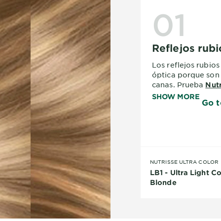
01
Reflejos rubi
Los reflejos rubios
óptica porque son 
canas. Prueba
Nutr
Light Cool Blonde
SHOW MORE
Go t
NUTRISSE ULTRA COLOR
LB1 - Ultra Light C
Blonde