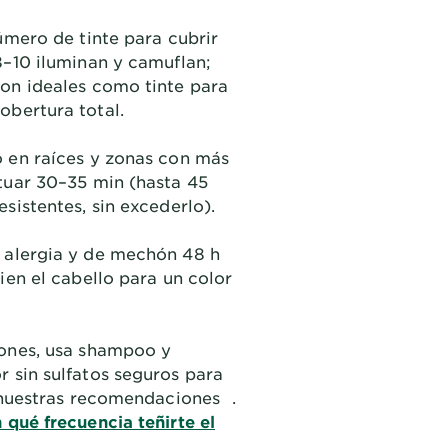
número de tinte para cubrir
8–10 iluminan y camuflan;
on ideales como tinte para
bertura total.
 en raíces y zonas con más
tuar 30–35 min (hasta 45
esistentes, sin excederlo).
 alergia y de mechón 48 h
bien el cabello para un color
iones, usa shampoo y
 sin sulfatos seguros para
e nuestras recomendaciones
.
 qué frecuencia teñirte el