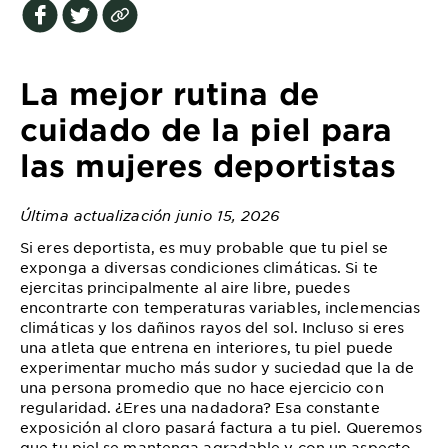
EXPLORE
About
Garnier
La mejor rutina de
Key
cuidado de la piel para
Ingredients
las mujeres deportistas
Greener
Beauty
Última actualización junio 15, 2026
Si eres deportista, es muy probable que tu piel se
Garnier
exponga a diversas condiciones climáticas. Si te
Offers
ejercitas principalmente al aire libre, puedes
encontrarte con temperaturas variables, inclemencias
Cruelty
climáticas y los dañinos rayos del sol. Incluso si eres
Free
una atleta que entrena en interiores, tu piel puede
experimentar mucho más sudor y suciedad que la de
una persona promedio que no hace ejercicio con
regularidad. ¿Eres una nadadora? Esa constante
exposición al cloro pasará factura a tu piel. Queremos
que tu piel se mantenga agradable y con un aspecto