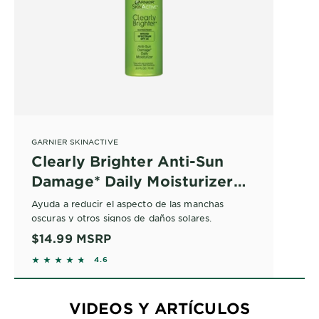
GARNIER SKINACTIVE
Clearly Brighter Anti-Sun
Damage* Daily Moisturizer
SPF 30
Ayuda a reducir el aspecto de las manchas
oscuras y otros signos de daños solares.
$14.99
MSRP
4.5744 out of 5 stars based on reviews
4.6
VIDEOS Y ARTÍCULOS