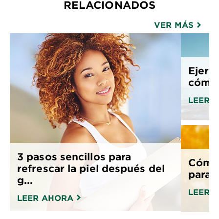
RELACIONADOS
VER MÁS
Ejerci
cómo c
LEER 
3 pasos sencillos para
Cómo 
refrescar la piel después del
para 
g...
LEER 
LEER AHORA