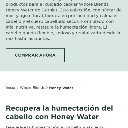
productos para el cuidado capilar Whole Blends
EXPLORE
Honey Water de Garnier. Esta colección, con néctar de
About
miel y agua floral, hidrata en profundidad y calma el
cabello y el cuero cabelludo secos. Formulado con
Garnier
miel nutritiva, restaura la humectación ligera. El
cabello queda flexible, sedoso y revitalizado desde la
Key
raíz hasta las puntas.
Ingredients
Greener
COMPRAR AHORA
Beauty
Garnier
Offers
Inicio
Whole Blends
Honey Water
Cruelty
Free
Recupera la humectación del
cabello con Honey Water
Devuelve la humectación al cabello y al cuero