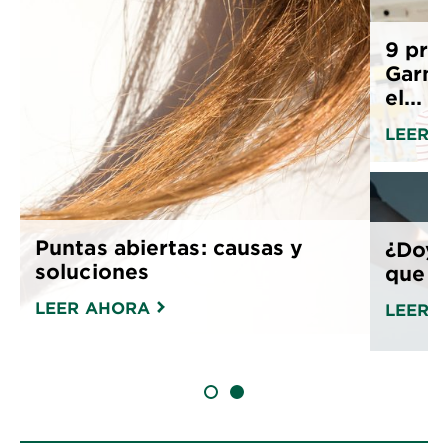
9 pro
Garni
el...
LEER 
Puntas abiertas: causas y
¿Doy a
soluciones
que n
LEER AHORA
LEER 
SLIDE 1
SLIDE 2