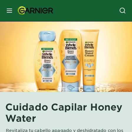
MENÚ
SKIN
CARE
HAIR
CARE
&
STYLING
HAIR
COLOR
Cuidado Capilar Honey
SERVICES
Water
&
TOOLS
Revitaliza tu cabello apagado y deshidratado con los