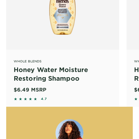
WHOLE BLENDS
WH
Honey Water Moisture
H
Restoring Shampoo
R
$6.49
MSRP
$
4.6683 out of 5 stars based on reviews
4
4.7