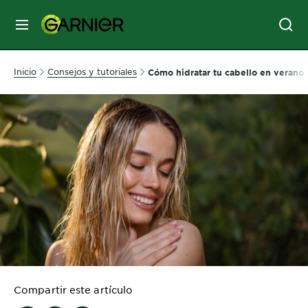
MENÚ
SKIN
Inicio
Consejos y tutoriales
Cómo hidratar tu cabello en verano
CARE
HAIR
CARE
&
STYLING
HAIR
COLOR
SERVICES
&
Compartir este artículo
TOOLS