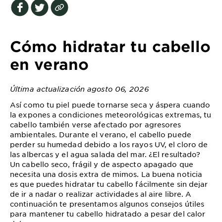
EXPLORE
About
Garnier
Cómo hidratar tu cabello
Key
en verano
Ingredients
Última actualización agosto 06, 2026
Greener
Beauty
Así como tu piel puede tornarse seca y áspera cuando
la expones a condiciones meteorológicas extremas, tu
cabello también verse afectado por agresores
Garnier
ambientales. Durante el verano, el cabello puede
Offers
perder su humedad debido a los rayos UV, el cloro de
las albercas y el agua salada del mar. ¿El resultado?
Cruelty
Un cabello seco, frágil y de aspecto apagado que
Free
necesita una dosis extra de mimos. La buena noticia
es que puedes hidratar tu cabello fácilmente sin dejar
de ir a nadar o realizar actividades al aire libre. A
continuación te presentamos algunos consejos útiles
para mantener tu cabello hidratado a pesar del calor