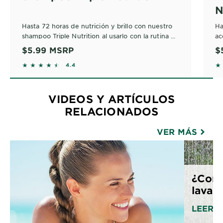
N
Hasta 72 horas de nutrición y brillo con nuestro
Ha
shampoo Triple Nutrition al usarlo con la rutina de
ac
shampoo, acondicionador y aceite leave-in.
ru
$5.99
MSRP
$
le
4.3895 out of 5 stars based on reviews
4
4.4
VIDEOS Y ARTÍCULOS
RELACIONADOS
VER MÁS
¿Con 
lavar 
LEER 