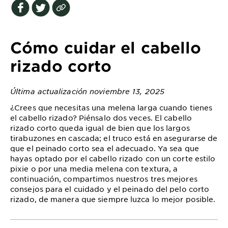
EXPLORE
About
Garnier
Cómo cuidar el cabello
Key
rizado corto
Ingredients
Última actualización noviembre 13, 2025
Greener
Beauty
¿Crees que necesitas una melena larga cuando tienes
el cabello rizado? Piénsalo dos veces. El cabello
rizado corto queda igual de bien que los largos
Garnier
tirabuzones en cascada; el truco está en asegurarse de
Offers
que el peinado corto sea el adecuado. Ya sea que
hayas optado por el cabello rizado con un corte estilo
Cruelty
pixie o por una media melena con textura, a
Free
continuación, compartimos nuestros tres mejores
consejos para el cuidado y el peinado del pelo corto
rizado, de manera que siempre luzca lo mejor posible.