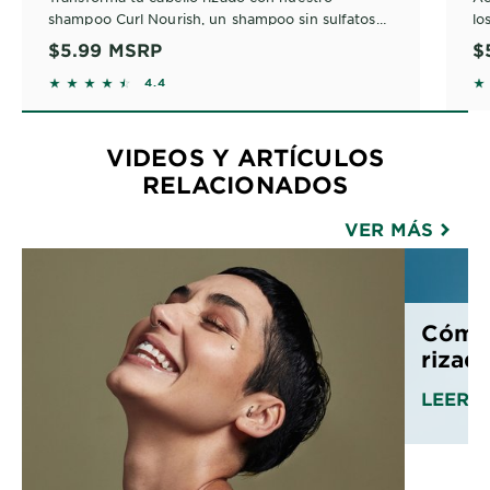
shampoo Curl Nourish, un shampoo sin sulfatos
lo
diseñado para rizos definidos. Enriquecido con
$5.99
MSRP
$
proteína vegetal y aceite de coco, nutre mientras
Co
4.3727 out of 5 stars based on reviews
4
4.4
limpia suavemente.
co
le
co
fri
VIDEOS Y ARTÍCULOS
RELACIONADOS
VER MÁS
Cómo 
rizado
LEER 