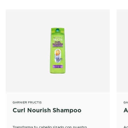
GARNIER FRUCTIS
GA
Curl Nourish Shampoo
A
Transforma tu cabello rizado con nuestro
Ac