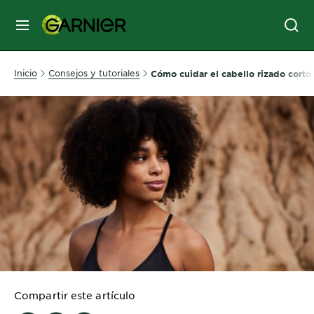
MENÚ
SKIN
Inicio
Consejos y tutoriales
Cómo cuidar el cabello rizado corto
CARE
HAIR
CARE
&
STYLING
HAIR
COLOR
SERVICES
&
Compartir este artículo
TOOLS