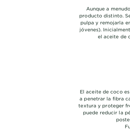
Aunque a menudo s
producto distinto. S
pulpa y remojarla e
jóvenes). Inicialmen
el aceite de
El aceite de coco e
a penetrar la fibra 
textura y proteger f
puede reducir la p
poste
F