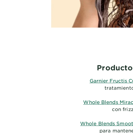
Productos
Garnier Fructis C
tratamiento
Whole Blends Miracl
con friz
Whole Blends Smoot
para mantener