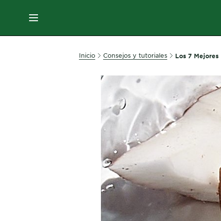
EN
MENÚ
SKIN
Inicio
Consejos y tutoriales
Los 7 Mejores 
CARE
HAIR
CARE
&
STYLING
HAIR
COLOR
SERVICES
&
TOOLS