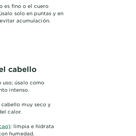
o es fino o el cuero
úsalo solo en puntas y en
evitar acumulación.
el cabello
o uso; úsalo como
nto intenso.
a cabello muy seco y
el calor.
cao)
: limpia e hidrata
o con humedad.