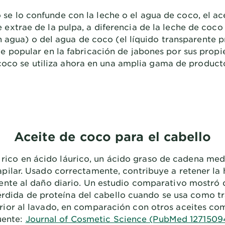
e lo confunde con la leche o el agua de coco, el ac
e extrae de la pulpa, a diferencia de la leche de coco
n agua) o del agua de coco (el líquido transparente p
te popular en la fabricación de jabones por sus pro
 coco se utiliza ahora en una amplia gama de producto
Aceite de coco para el cabello
s rico en ácido láurico, un ácido graso de cadena me
capilar. Usado correctamente, contribuye a retener la
rente al daño diario. Un estudio comparativo mostró 
érdida de proteína del cabello cuando se usa como t
rior al lavado, en comparación con otros aceites co
uente:
Journal of Cosmetic Science (PubMed 1271509