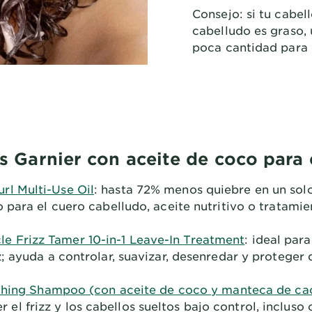
Consejo: si tu cabell
cabelludo es graso, 
poca cantidad para 
 Garnier con aceite de coco para 
url Multi-Use Oil
: hasta 72% menos quiebre en un sol
 para el cuero cabelludo, aceite nutritivo o tratamie
e Frizz Tamer 10-in-1 Leave-In Treatment
: ideal par
z; ayuda a controlar, suavizar, desenredar y proteger d
hing Shampoo (con aceite de coco y manteca de ca
 el frizz y los cabellos sueltos bajo control, inclus