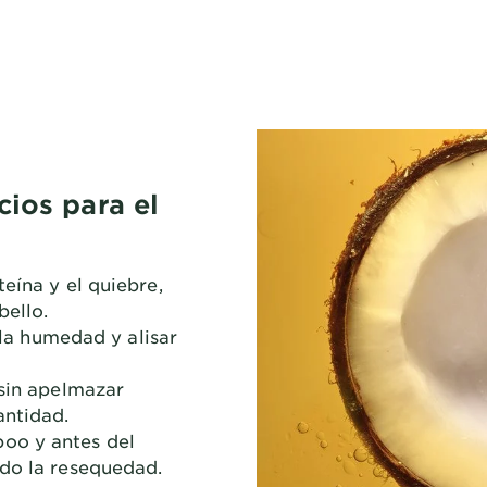
cios para el
eína y el quiebre,
bello.
r la humedad y alisar
 sin apelmazar
antidad.
oo y antes del
ndo la resequedad.