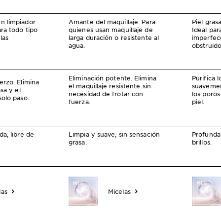
n limpiador
Amante del maquillaje. Para
Piel gras
ara todo tipo
quienes usan maquillaje de
Ideal para
las
larga duración o resistente al
imperfec
agua.
obstruido
Eliminación potente. Elimina
Purifica l
erzo. Elimina
el maquillaje resistente sin
suavemen
asa y el
necesidad de frotar con
los poros
solo paso.
fuerza.
piel.
da, libre de
Limpia y suave, sin sensación
Profunda
grasa.
brillos.
las
Micelas