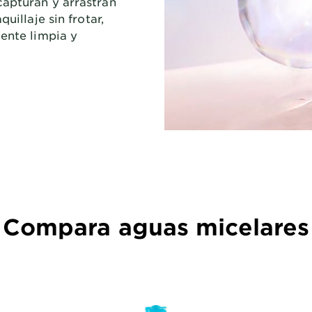
capturan y arrastran
uillaje sin frotar,
mente limpia y
Compara aguas micelares