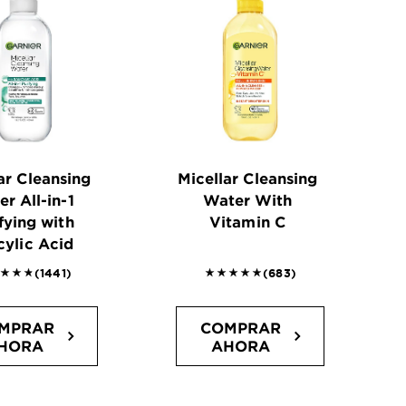
ar Cleansing
Micellar Cleansing
r All-in-1
Water With
fying with
Vitamin C
cylic Acid
752 outof 5 stars reviews
4.8009 outof 5 stars revie
(1441)
(683)
MPRAR
COMPRAR
HORA
AHORA