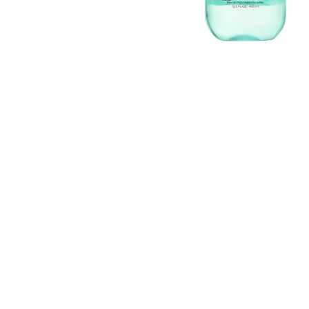
EXPLORE
About
Garnier
Key
Ingredients
Greener
Beauty
Garnier
Offers
Cruelty
Free