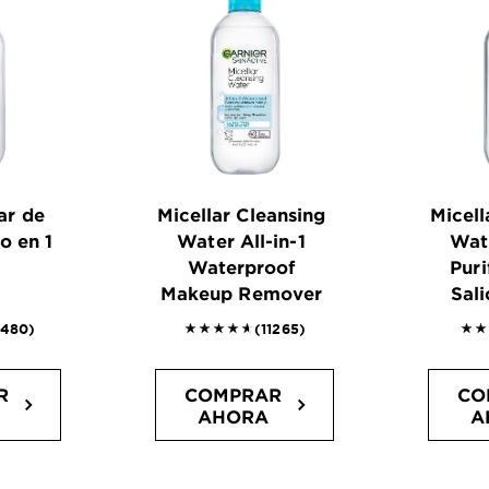
ar de
Micellar Cleansing
Micell
o en 1
Water All-in-1
Wate
Waterproof
Puri
Makeup Remover
Sali
of 5 stars reviews
4.6089 outof 5 stars reviews
4.7
6480)
(11265)
R
COMPRAR
CO
AHORA
A