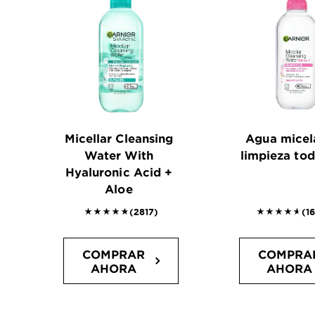
Micellar Cleansing
Agua micel
Water With
limpieza tod
Hyaluronic Acid +
Aloe
4.814 outof 5 stars reviews
4.6163 out
(2817)
(1
COMPRAR
COMPRA
AHORA
AHORA