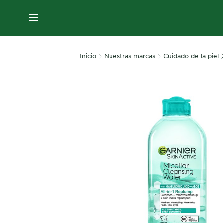
EN
MENÚ
SKIN
Inicio
Nuestras marcas
Cuidado de la piel
CARE
HAIR
CARE
&
STYLING
HAIR
COLOR
SERVICES
&
TOOLS