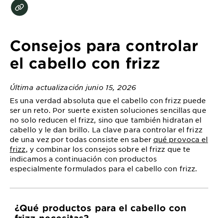
EXPLORE
About
Garnier
Consejos para controlar
Key
el cabello con frizz
Ingredients
Última actualización junio 15, 2026
Greener
Es una verdad absoluta que el cabello con frizz puede
Beauty
ser un reto. Por suerte existen soluciones sencillas que
no solo reducen el frizz, sino que también hidratan el
Garnier
cabello y le dan brillo. La clave para controlar el frizz
Offers
de una vez por todas consiste en saber
qué provoca el
frizz
, y combinar los consejos sobre el frizz que te
Cruelty
indicamos a continuación con productos
Free
especialmente formulados para el cabello con frizz.
¿Qué productos para el cabello con
frizz necesitas?