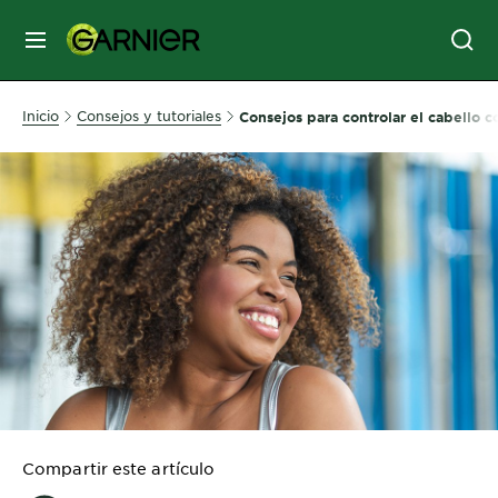
MENÚ
SKIN
Inicio
Consejos y tutoriales
Consejos para controlar el cabello co
CARE
HAIR
CARE
&
STYLING
HAIR
COLOR
SERVICES
&
Compartir este artículo
TOOLS