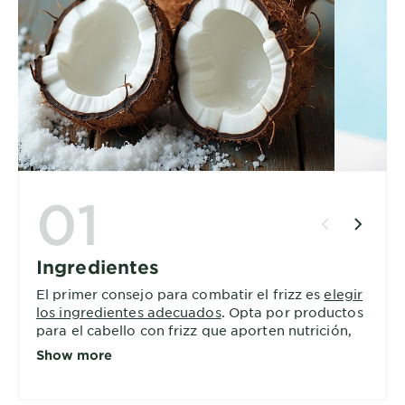
01
Ingredientes
El primer consejo para combatir el frizz es
elegir
los ingredientes adecuados
. Opta por productos
para el cabello con frizz que aporten nutrición,
como el
aceite de coco
, la manteca de cacao y
el
Show more
aceite de argán
. Busca también tratamientos
capilares con alto contenido de proteínas, que
fortalecen el cabello y mejoran su salud general.