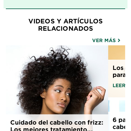
VIDEOS Y ARTÍCULOS
RELACIONADOS
VER MÁS
Los m
para e
LEER 
6 pas
Cuidado del cabello con frizz:
cabel
Los mejores tratamiento...