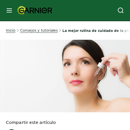
MENÚ
SKIN
Inicio
Consejos y tutoriales
La mejor rutina de cuidado de la pie
CARE
HAIR
CARE
&
STYLING
HAIR
COLOR
SERVICES
&
Compartir este artículo
TOOLS