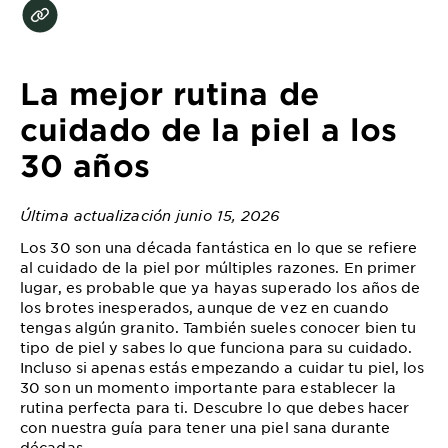
EXPLORE
About
Garnier
La mejor rutina de
Key
cuidado de la piel a los
Ingredients
30 años
Greener
Beauty
Última actualización junio 15, 2026
Los 30 son una década fantástica en lo que se refiere
Garnier
al cuidado de la piel por múltiples razones. En primer
Offers
lugar, es probable que ya hayas superado los años de
los brotes inesperados, aunque de vez en cuando
Cruelty
tengas algún granito. También sueles conocer bien tu
Free
tipo de piel y sabes lo que funciona para su cuidado.
Incluso si apenas estás empezando a cuidar tu piel, los
30 son un momento importante para establecer la
rutina perfecta para ti. Descubre lo que debes hacer
con nuestra guía para tener una piel sana durante
décadas.