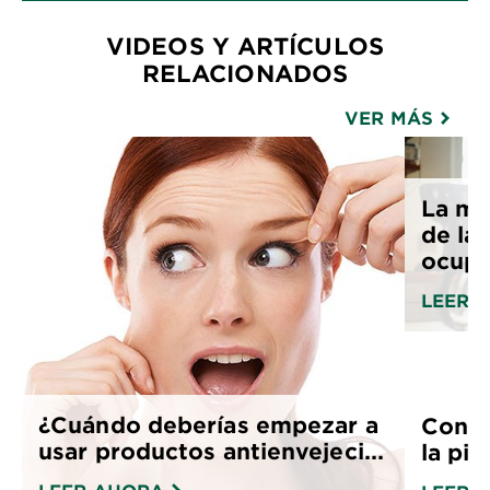
VIDEOS Y ARTÍCULOS
RELACIONADOS
VER MÁS
La me
de la 
ocup
LEER 
¿Cuándo deberías empezar a
Conse
usar productos antienvejeci...
la pie
LEER AHORA