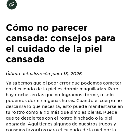
EXPLORE
About
Garnier
Cómo no parecer
Key
cansada: consejos para
Ingredients
el cuidado de la piel
Greener
cansada
Beauty
Última actualización junio 15, 2026
Garnier
Offers
Ya sabemos que el peor error que podemos cometer
en el cuidado de la piel es dormir maquilladas. Pero
Cruelty
hay noches en las que no logramos dormir, o solo
Free
podemos dormir algunas horas. Cuando el cuerpo no
descansa lo que necesita, esto puede manifestarse en
tu rostro como algo más que simples
ojeras
. Puede
que te despiertes con el rostro hinchado o la piel
apagada. Aquí tienes algunos de nuestros trucos y
consejos favoritos para el cuidado de la piel por la