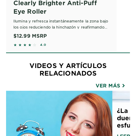
Clearly Brighter Anti-Puff
Eye Roller
Ilumina y refresca instantáneamente la zona bajo
los ojos reduciendo la hinchazón y reafirmando
las bolsas. La fórmula de este aplicador de bola
$12.99
MSRP
estimula a nivel celular para animar y
3.9771 out of 5 stars based on reviews
4.0
rejuvenecer. Apto para todo tipo de piel y
usuarios de lentes de contacto.
VIDEOS Y ARTÍCULOS
RELACIONADOS
VER MÁS
¿La p
duerm
esfue.