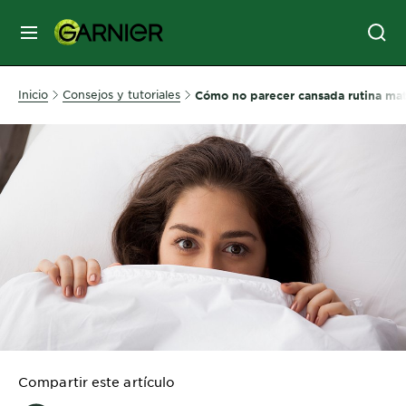
MENÚ
SKIN
Inicio
Consejos y tutoriales
Cómo no parecer cansada rutina mat
CARE
HAIR
CARE
&
STYLING
HAIR
COLOR
SERVICES
&
Compartir este artículo
TOOLS