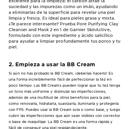
excelente para la limpieza: el carbón atrae la
suciedad y las impurezas como un imán, ayudando
a eliminarlas de la superficie para revelar una piel
limpia y fresca. Es ideal para pieles grasa y mixta.
¿Te parece interesante? Prueba Pore Purifying Clay
Cleanser and Mask 2 en 1 de Garnier SkinActive,
formulado con este ingrediente y ácido salicílico
para ayudar a limpiar profundamente tus poros y tu
piel.
2. Empieza a usar la BB Cream
Si aún no has probado la BB Cream, ¡deberías hacerlo! Es
una forma increíblemente fácil de perfeccionar la tez en
poco tiempo. Las BB Creams pueden lograr que tu tez tenga
un tono más uniforme y disimular las imperfecciones,
además de una multitud de otros beneficios para la piel,
como renovarla, hidratarla, suavizarla, iluminarla y protegerla
con FPS. Puedes usar la BB Cream sola o como base, y luego
cubrir las imperfecciones que aún sean visibles con corrector
o base de maquillaje. La BB Cream es una forma rápida y
fácil de conseguir una piel resplandeciente.