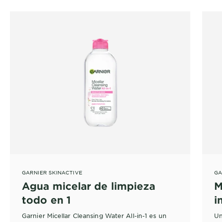
GARNIER SKINACTIVE
GA
Agua micelar de limpieza
M
todo en 1
i
R
Garnier Micellar Cleansing Water All-in-1 es un
Un