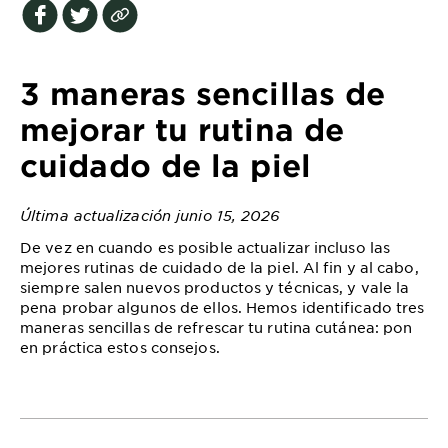
EXPLORE
About
Garnier
3 maneras sencillas de
Key
mejorar tu rutina de
Ingredients
cuidado de la piel
Greener
Beauty
Última actualización junio 15, 2026
De vez en cuando es posible actualizar incluso las
Garnier
mejores rutinas de cuidado de la piel. Al fin y al cabo,
Offers
siempre salen nuevos productos y técnicas, y vale la
pena probar algunos de ellos. Hemos identificado tres
Cruelty
maneras sencillas de refrescar tu rutina cutánea: pon
Free
en práctica estos consejos.