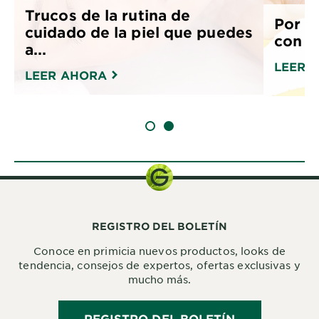
Trucos de la rutina de
Por q
cuidado de la piel que puedes
con a
a...
LEER 
LEER AHORA
SLIDE 1
SLIDE 2
REGISTRO DEL BOLETÍN
Conoce en primicia nuevos productos, looks de
tendencia, consejos de expertos, ofertas exclusivas y
mucho más.
REGISTRO DEL BOLETÍN