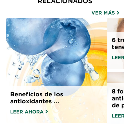
RELACIONADOS
VER MÁS
6 tru
tener 
LEER 
8 form
Beneficios de los
antio
antioxidantes ...
de pie
LEER AHORA
LEER 