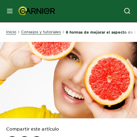
MENÚ
SKIN
Inicio
Consejos y tutoriales
6 formas de mejorar el aspecto de t
CARE
HAIR
CARE
&
STYLING
HAIR
COLOR
SERVICES
&
Compartir este artículo
TOOLS