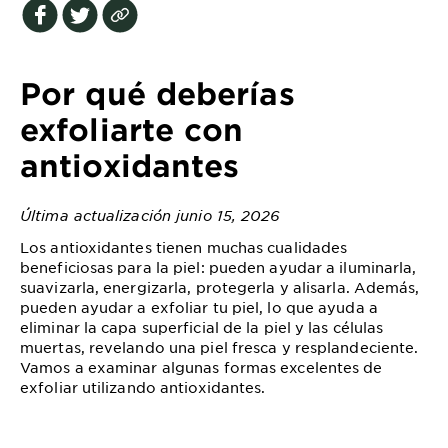
EXPLORE
About
Garnier
Por qué deberías
Key
exfoliarte con
Ingredients
antioxidantes
Greener
Beauty
Última actualización junio 15, 2026
Los antioxidantes tienen muchas cualidades
Garnier
beneficiosas para la piel: pueden ayudar a iluminarla,
Offers
suavizarla, energizarla, protegerla y alisarla. Además,
pueden ayudar a exfoliar tu piel, lo que ayuda a
Cruelty
eliminar la capa superficial de la piel y las células
Free
muertas, revelando una piel fresca y resplandeciente.
Vamos a examinar algunas formas excelentes de
exfoliar utilizando antioxidantes.