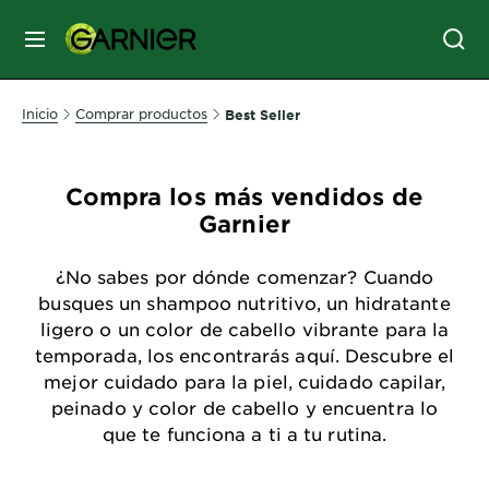
MENÚ
SKIN
Inicio
Comprar productos
Best Seller
CARE
Compra los más vendidos de
HAIR
Garnier
CARE
&
¿No sabes por dónde comenzar? Cuando
STYLING
busques un shampoo nutritivo, un hidratante
HAIR
ligero o un color de cabello vibrante para la
COLOR
temporada, los encontrarás aquí. Descubre el
mejor cuidado para la piel, cuidado capilar,
peinado y color de cabello y encuentra lo
SERVICES
que te funciona a ti a tu rutina.
&
TOOLS