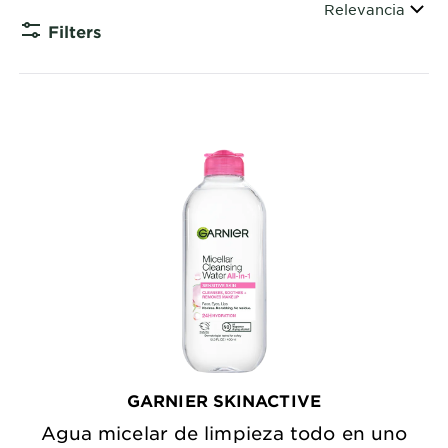
Ordenar por
Relevancia
EXPLORE
Filters
CLOSE S
About
Garnier
Key
Ingredients
Greener
Beauty
Garnier
Offers
Cruelty
Free
GARNIER SKINACTIVE
Agua micelar de limpieza todo en uno