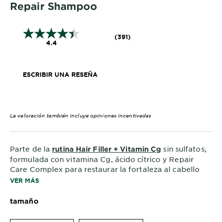
Repair Shampoo
(391)
4.4
ESCRIBIR UNA RESEÑA
La valoración también incluye opiniones incentivadas
Parte de la
sin sulfatos,
rutina Hair Filler + Vitamin Cg
formulada con vitamina Cg, ácido cítrico y Repair
Care Complex para restaurar la fortaleza al cabello
débil y dañado.
VER MÁS
tamaño