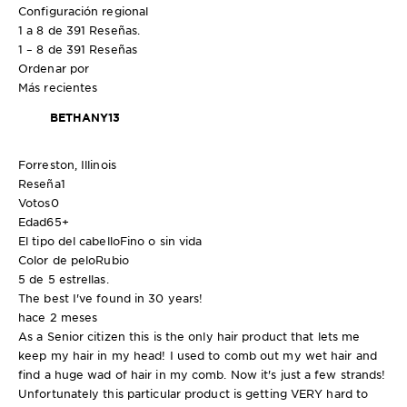
Configuración regional
1 a 8 de 391 Reseñas.
1 – 8 de 391 Reseñas
Ordenar por
Más recientes
BETHANY13
Forreston, Illinois
Reseña
1
Votos
0
Edad
65+
El tipo del cabello
Fino o sin vida
Color de pelo
Rubio
5 de 5 estrellas.
The best I've found in 30 years!
hace 2 meses
As a Senior citizen this is the only hair product that lets me
keep my hair in my head! I used to comb out my wet hair and
find a huge wad of hair in my comb. Now it's just a few strands!
Unfortunately this particular product is getting VERY hard to