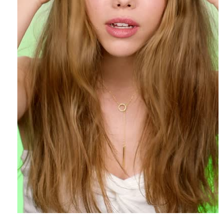
EXPLORE
About
Garnier
Key
Ingredients
Greener
Beauty
Garnier
Offers
Cruelty
Free