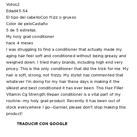
Votos
2
Edad
45-54
El tipo del cabello
Con frizz o grueso
Color de pelo
Castaño
5 de 5 estrellas.
My holy grail conditioner
hace 4 meses
I was struggling to find a conditioner that actually made my
aging hair feel soft and conditioned without being greasy and
weighed down. I tried many brands, including high end very
pricey. This is the only conditioner that did the trick for me. My
hair is soft, strong, not frizzy. My stylist has commented that
whatever I'm doing for my hair these days is making it the
silkiest and best conditioned it has ever been. This Hair Filler
Vitamin Cg Strength Repair conditioner is a vital part of my
routine--my holy grail product. Recently it has been out of
stock everywhere I go--Garnier, please don't stop making this
product!
TRADUCIR CON GOOGLE