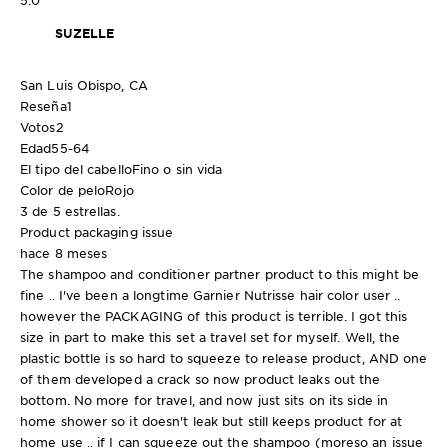
5.0
SUZELLE
San Luis Obispo, CA
Reseña
1
Votos
2
Edad
55-64
El tipo del cabello
Fino o sin vida
Color de pelo
Rojo
3 de 5 estrellas.
Product packaging issue
hace 8 meses
The shampoo and conditioner partner product to this might be
fine .. I've been a longtime Garnier Nutrisse hair color user ..
however the PACKAGING of this product is terrible. I got this
size in part to make this set a travel set for myself. Well, the
plastic bottle is so hard to squeeze to release product, AND one
of them developed a crack so now product leaks out the
bottom. No more for travel, and now just sits on its side in
home shower so it doesn't leak but still keeps product for at
home use .. if I can squeeze out the shampoo (moreso an issue