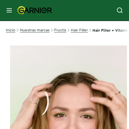
MENÚ
SKIN
Inicio
Nuestras marcas
Fructis
Hair Filler
Hair Filler + Vitam
CARE
HAIR
CARE
&
STYLING
HAIR
COLOR
SERVICES
&
TOOLS