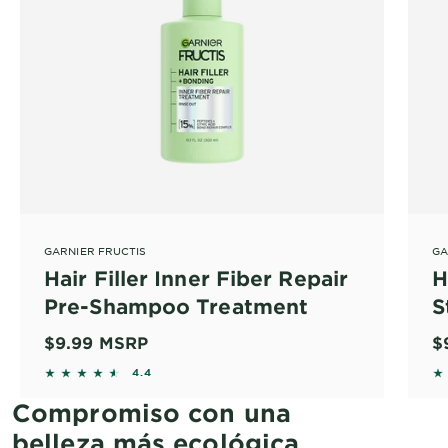
GARNIER FRUCTIS
GA
Hair Filler Inner Fiber Repair
H
Pre-Shampoo Treatment
S
$9.99
MSRP
$
4.4121 out of 5 stars based on reviews
4
4.4
Compromiso con una
belleza más ecológica