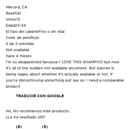
Merced, CA
Reseña
1
Votos
13
Edad
25-34
El tipo del cabello
Fino o sin vida
Color de pelo
Rojo
2 de 5 estrellas.
Not available
hace 4 meses
I'm so disappointed because I LOVE THIS SHAMPOO but now
it's all of the sudden not available anywhere. But Garnier is
being cagey about whether it's actually available or not. If
you're discontinuing something just say so. I need a comparable
product
TRADUCIR CON GOOGLE
No, No recomiendo este producto.
¿Le ha resultado útil?
(8)
(5)