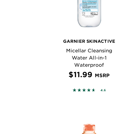
GARNIER SKINACTIVE
Micellar Cleansing
Water All-in-1
Waterproof
$11.99
MSRP
4.6089 out of 5 stars bas
4.6