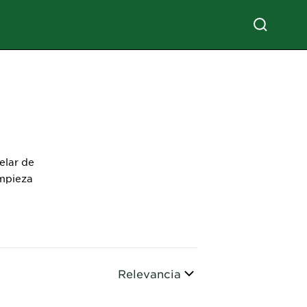
elar de
impieza
Ordenar por
Relevancia
CLOSE SUBPANEL