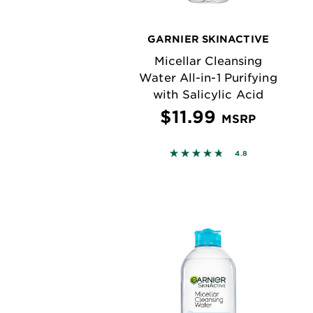
GARNIER SKINACTIVE
Micellar Cleansing
Water All-in-1 Purifying
with Salicylic Acid
$11.99
MSRP
4.7752 out of 5 stars bas
4.8