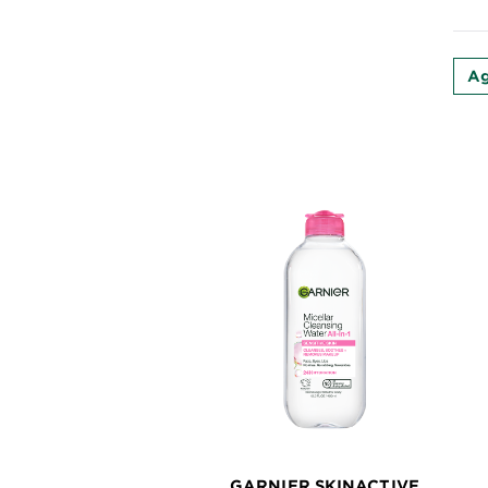
EXPLORE
About
Ag
Garnier
Key
Ingredients
Greener
Beauty
Garnier
Offers
Cruelty
Free
GARNIER SKINACTIVE