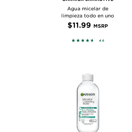
Agua micelar de
limpieza todo en uno
$11.99
MSRP
4.6163 out of 5 stars bas
4.6