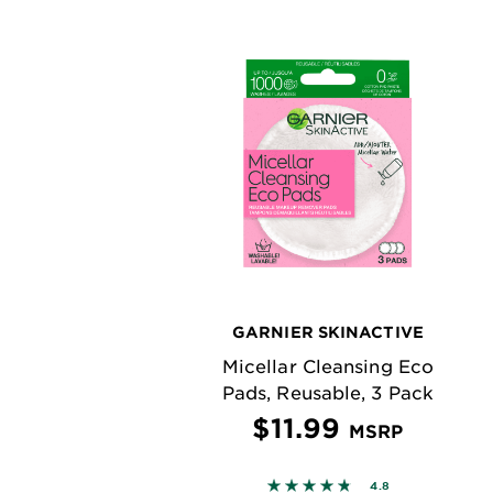
GARNIER SKINACTIVE
Micellar Cleansing Eco
Pads, Reusable, 3 Pack
$11.99
MSRP
4.7671 out of 5 stars bas
4.8