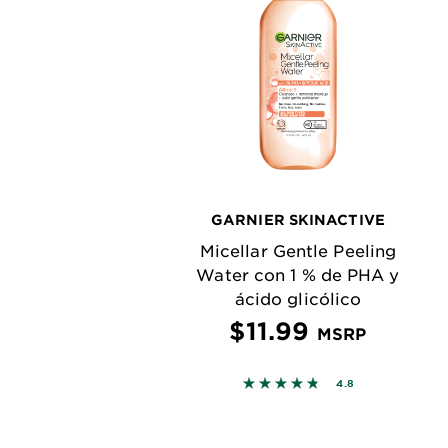
GARNIER SKINACTIVE
Micellar Gentle Peeling
Water con 1 % de PHA y
ácido glicólico
$11.99
MSRP
4.7543 out of 5 stars bas
4.8