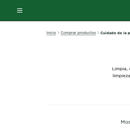
EN
MENÚ
SKIN
Inicio
Comprar productos
Cuidado de la p
CARE
HAIR
CARE
Limpia, 
&
limpieza
STYLING
HAIR
COLOR
SERVICES
&
Mos
TOOLS