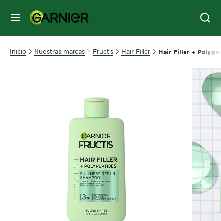
MENÚ
SKIN
Inicio
Nuestras marcas
Fructis
Hair Filler
Hair Filler + Polyp
CARE
HAIR
CARE
&
STYLING
HAIR
COLOR
SERVICES
&
TOOLS