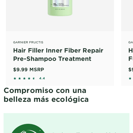
GARNIER FRUCTIS
GA
Hair Filler Inner Fiber Repair
H
Pre-Shampoo Treatment
F
$9.99
MSRP
$
4.4121 out of 5 stars based on reviews
4
4.4
Compromiso con una
belleza más ecológica