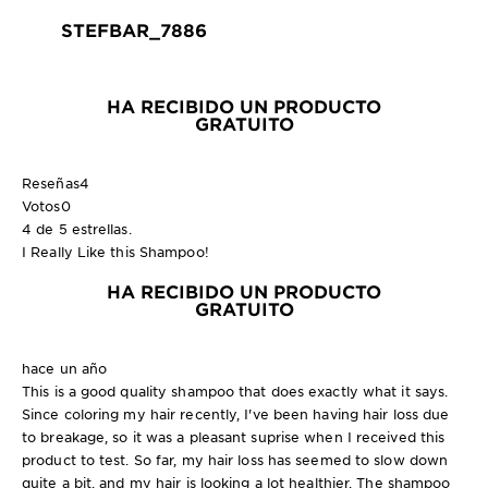
STEFBAR_7886
HA RECIBIDO UN PRODUCTO
GRATUITO
Reseñas
4
Votos
0
4 de 5 estrellas.
I Really Like this Shampoo!
HA RECIBIDO UN PRODUCTO
GRATUITO
hace un año
This is a good quality shampoo that does exactly what it says.
Since coloring my hair recently, I've been having hair loss due
to breakage, so it was a pleasant suprise when I received this
product to test. So far, my hair loss has seemed to slow down
quite a bit, and my hair is looking a lot healthier. The shampoo