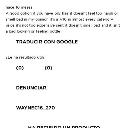
hace 10 meses
A good option if you have oily hair it doesn’t feel too harsh or
smell bad in my opinion it’s a 7/10 in almost every category
price it’s not too expensive sent it doesn’t smell bad and it isn’t
a bad looking or feeling bottle
TRADUCIR CON GOOGLE
¿Le ha resultado útil?
(0)
(0)
DENUNCIAR
WAYNEC16_270
HA RECIBIDO UN PRODUCTO