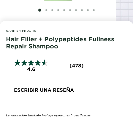
EXPLORE
SLIDE 1
SLIDE 2
SLIDE 3
SLIDE 4
SLIDE 5
SLIDE 6
SLIDE 7
SLIDE 8
SLIDE 9
SLIDE 10
About
Garnier
GARNIER FRUCTIS
Key
Hair Filler + Polypeptides Fullness
Ingredients
Repair Shampoo
Greener
Beauty
(478)
4.6
Garnier
Offers
ESCRIBIR UNA RESEÑA
Cruelty
Free
La valoración también incluye opiniones incentivadas