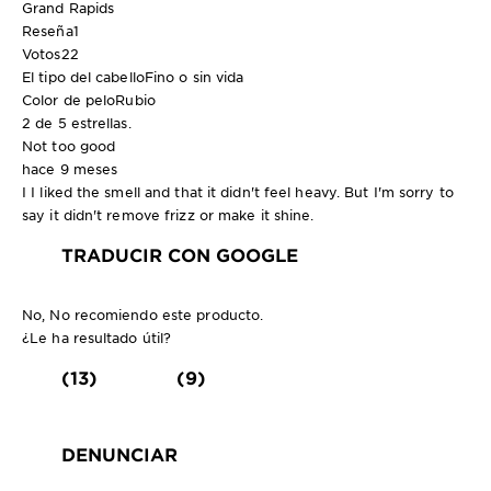
Grand Rapids
Reseña
1
Votos
22
El tipo del cabello
Fino o sin vida
Color de pelo
Rubio
2 de 5 estrellas.
Not too good
hace 9 meses
I I liked the smell and that it didn't feel heavy. But I'm sorry to
say it didn't remove frizz or make it shine.
TRADUCIR CON GOOGLE
No, No recomiendo este producto.
¿Le ha resultado útil?
(13)
(9)
DENUNCIAR