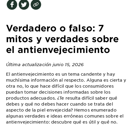
EXPLORE
About
Garnier
Verdadero o falso: 7
Key
mitos y verdades sobre
Ingredients
el antienvejecimiento
Greener
Beauty
Última actualización junio 15, 2026
El antienvejecimiento es un tema candente y hay
Garnier
muchísima información al respecto. Alguna es cierta y
Offers
otra no, lo que hace difícil que los consumidores
puedan tomar decisiones informadas sobre los
Cruelty
productos adecuados. ¿Te resulta difícil saber qué
Free
debes y qué no debes hacer cuando se trata del
aspecto de la piel envejecida? Hemos enumerado
algunas verdades e ideas erróneas comunes sobre el
antienvejecimiento: descubre qué es útil y qué no.