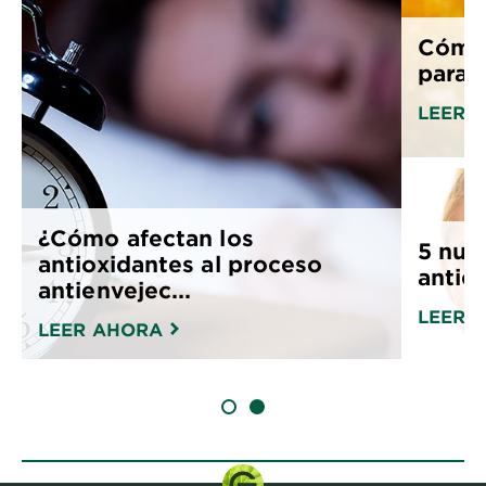
Cómo 
para 
LEER 
¿Cómo afectan los
5 nue
antioxidantes al proceso
antie
antienvejec...
LEER 
LEER AHORA
SLIDE 1
SLIDE 2