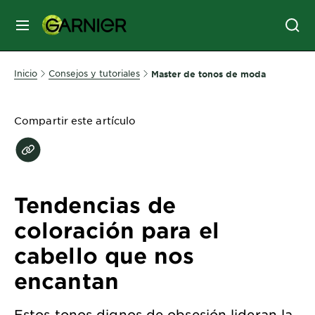
MENÚ
SKIN
Inicio
Consejos y tutoriales
Master de tonos de moda
CARE
Compartir este artículo
HAIR
CARE
&
STYLING
Tendencias de
HAIR
COLOR
coloración para el
cabello que nos
SERVICES
encantan
&
TOOLS
Estos tonos dignos de obsesión lideran la