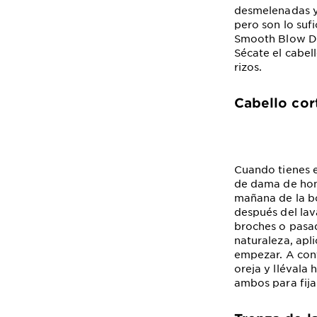
desmelenadas y
pero son lo suf
Smooth Blow Dry
Sécate el cabell
rizos.
Cabello cor
Cuando tienes e
de dama de hono
mañana de la bo
después del lav
broches o pasad
naturaleza, apl
empezar. A cont
oreja y llévala
ambos para fija