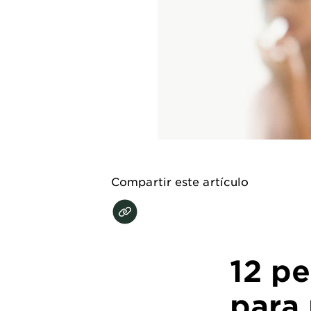
EXPLORE
About
Garnier
Key
Ingredients
Greener
Beauty
Compartir este artículo
Garnier
Offers
Cruelty
Free
12 pe
para