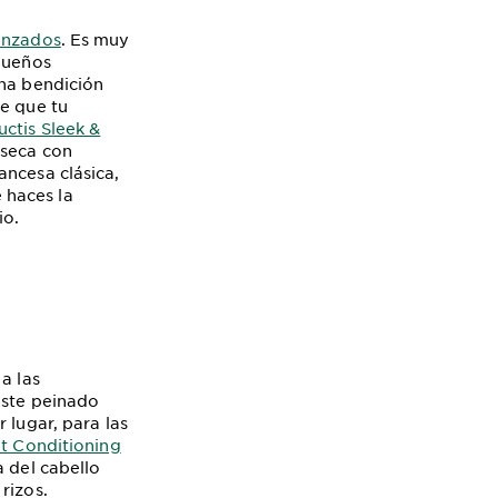
enzados
. Es muy
equeños
una bendición
de que tu
uctis Sleek &
 seca con
ancesa clásica,
 haces la
io.
a las
este peinado
 lugar, para las
pt Conditioning
a del cabello
rizos.