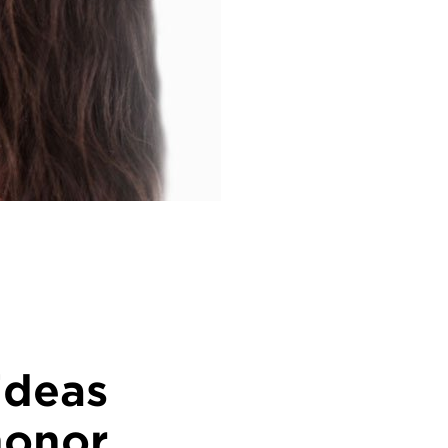
ideas
honor