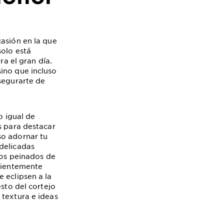
casión en la que
solo está
ra el gran día.
ino que incluso
segurarte de
o igual de
s para destacar
so adornar tu
 delicadas
los peinados de
icientemente
 eclipsen a la
esto del cortejo
 textura e ideas