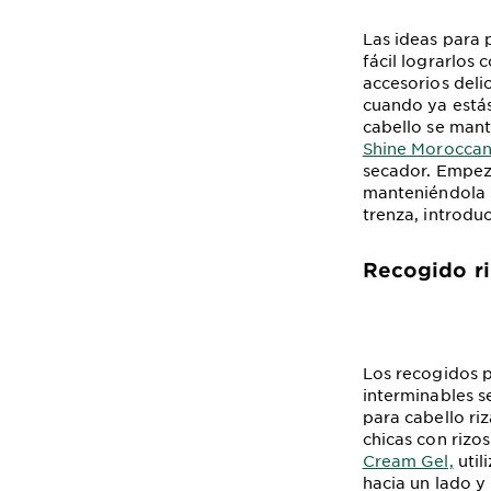
Las ideas para 
fácil lograrlos
accesorios deli
cuando ya estás
cabello se mant
Shine Moroccan 
secador. Empeza
manteniéndola 
trenza, introdu
Recogido r
Los recogidos p
interminables s
para cabello ri
chicas con rizo
Cream Gel,
util
hacia un lado y