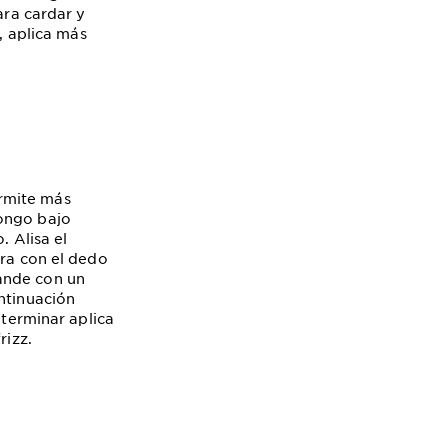
ara cardar y
, aplica más
rmite más
hongo bajo
. Alisa el
ara con el dedo
ande con un
ntinuación
 terminar aplica
rizz.