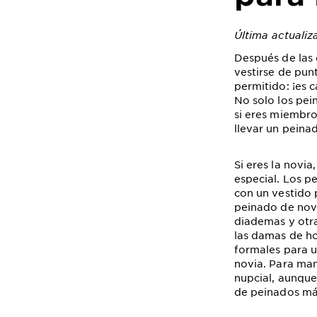
Última actualiz
Después de las 
vestirse de pun
permitido: ¡es c
No solo los pei
si eres miembro
llevar un peina
Si eres la novia
especial. Los p
con un vestido 
peinado de novi
diademas y otra
las damas de ho
formales para u
novia. Para man
nupcial, aunque
de peinados más