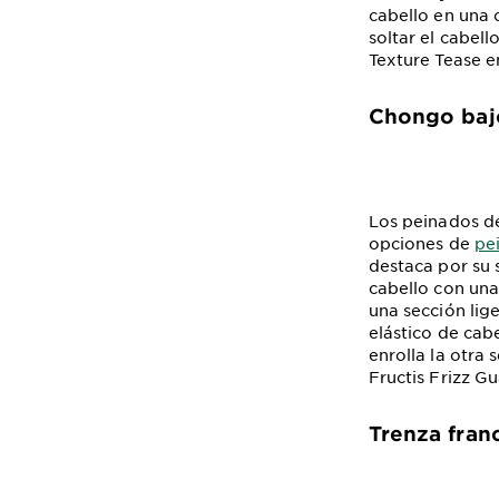
cabello en una c
soltar el cabell
Texture Tease e
Chongo baj
Los peinados d
opciones de
pe
destaca por su s
cabello con una
una sección li
elástico de cab
enrolla la otra 
Fructis Frizz Gu
Trenza fran