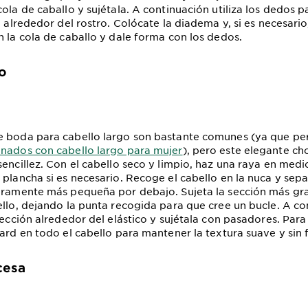
ola de caballo y sujétala. A continuación utiliza los dedos p
o alrededor del rostro. Colócate la diadema y, si es necesario
n la cola de caballo y dale forma con los dedos.
o
e boda para cabello largo son bastante comunes (ya que pe
inados con cabello largo para mujer
), pero este elegante c
encillez. Con el cabello seco y limpio, haz una raya en medio
 plancha si es necesario. Recoge el cabello en la nuca y sep
geramente más pequeña por debajo. Sujeta la sección más gr
ello, dejando la punta recogida para que cree un bucle. A co
sección alrededor del elástico y sujétala con pasadores. Para
ard en todo el cabello para mantener la textura suave y sin f
cesa