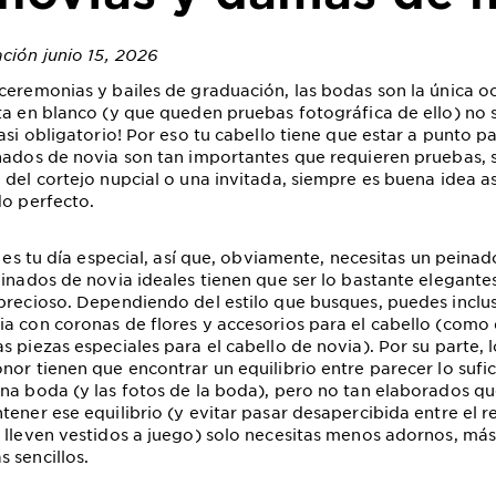
ación junio 15, 2026
ceremonias y bailes de graduación, las bodas son la única o
ta en blanco (y que queden pruebas fotográfica de ello) no 
asi obligatorio! Por eso tu cabello tiene que estar a punto pa
nados de novia son tan importantes que requieren pruebas, s
 del cortejo nupcial o una invitada, siempre es buena idea a
do perfecto.
, es tu día especial, así que, obviamente, necesitas un peinad
einados de novia ideales tienen que ser lo bastante elegante
precioso. Dependiendo del estilo que busques, puedes inclu
a con coronas de flores y accesorios para el cabello (como
s piezas especiales para el cabello de novia). Por su parte, 
nor tienen que encontrar un equilibrio entre parecer lo suf
na boda (y las fotos de la boda), pero no tan elaborados que
tener ese equilibrio (y evitar pasar desapercibida entre el r
 lleven vestidos a juego) solo necesitas menos adornos, más
 sencillos.