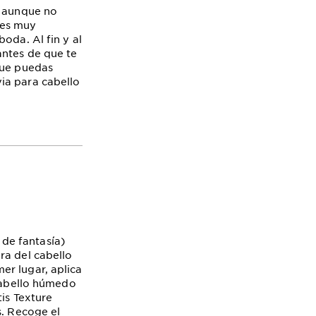
e aunque no
) es muy
boda. Al fin y al
antes de que te
que puedas
ia para cabello
de fantasía)
ra del cabello
er lugar, aplica
 cabello húmedo
tis Texture
s. Recoge el