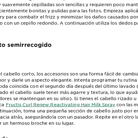
 suavemente cepilladas son sencillas y requieren poco man
icientemente bonitas y pulidas para las fotos. Empieza aplic
 para combatir el frizz y minimizar los daños causados por 
o con un cepillo redondo. A continuación utiliza los dedos pa
to semirrecogido
l cabello corto, los accesorios son una forma fácil de cambi
r y darle un aspecto elegante. Intenta programar tu rutina
da coincida con el segundo día después del último lavado 
ado el cabello suele tener más agarre y textura, lo que ayud
ores se mantengan en su sitio). Si tienes el cabello rizado 
ica
Fructis Curl Renew Reactivating Hair Milk Spray
con las 
inuación, toma una pequeña sección de cabello justo por e
 hacia atrás, asegurándola con un pasador. Repite en el otro 
r un hermoso broche en su lugar.