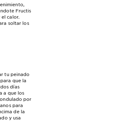
tenimiento,
ándote Fructis
el calor.
ra soltar los
ar tu peinado
 para que la
(dos días
a a que los
u ondulado por
manos para
ncima de la
lado y usa