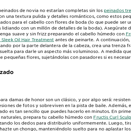
peinados de novia no estarían completas sin los
peinados tr
 con una textura pulida y detalles románticos, como estos p
cados para el cabello con flores de boda (lo que puede ser 
 lidiando con un millón de detalles de la boda). Asegúrate 
enga suave y sin frizz preparando el cabello húmedo con
Fr
Sleek Oil Hair Treatment
antes de peinarte. A continuación,
ndo por la parte delantera de la cabeza, crea una trenza fr
suelta para darle un aspecto más voluminoso. A medida que
ce pequeñas flores, sujetándolas con pasadores si es necesar
izado
ara damas de honor son un clásico, y por algo será: resisten 
esiones de fotos y sobreviven en la pista de baile. Además, 
zado es tan sencillo que puedes hacerlo en minutos. En primer
s naturales, prepara tu cabello húmedo con
Fructis Curl Scul
izando los dedos para distribuirlo uniformemente. Luego, tir
 hazte un chongo, manteniéndolo suelto para no aplastar los 