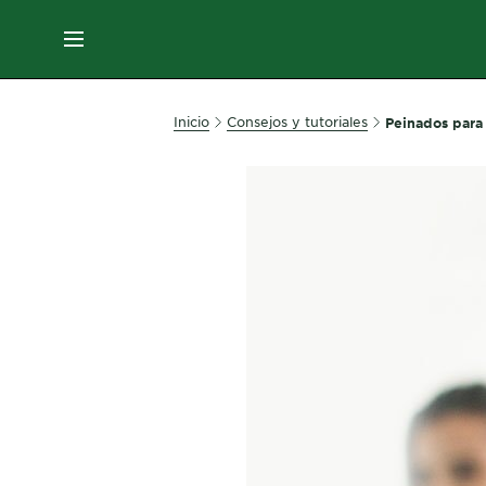
EN
MENÚ
SKIN
Inicio
Consejos y tutoriales
Peinados para
CARE
HAIR
CARE
&
STYLING
HAIR
COLOR
SERVICES
&
TOOLS