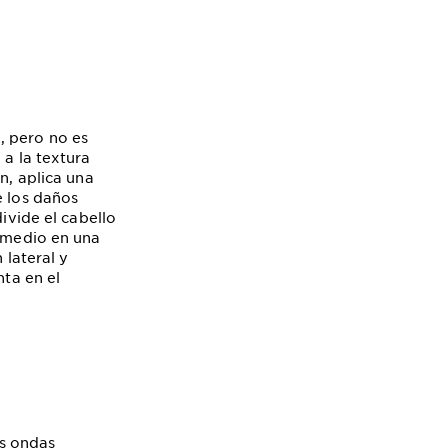
, pero no es
a la textura
n, aplica una
e los daños
divide el cabello
l medio en una
 lateral y
nta en el
as ondas