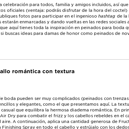
 celebración para todos, familia y amigos incluidos, así qu
tos oficiales (ventaja: podrás disfrutar de la hora del coctel
bliques fotos para participar en el ingenioso
hashtag
de la 
s estarán enmarcadas y dando vueltas en las redes sociales 
 que aquí tienes toda la inspiración en peinados para boda 
o si buscas ideas para damas de honor como peinados de nov
allo romántica con textura
de boda pueden ser muy complicados (peinados con trenzas 
ncillos y elegantes, como el que presentamos aquí. La textu
casual que equilibra la hermosa diadema romántica. En prim
Air Dry para combatir el frizz y los cabellos rebeldes en el
al aire. A continuación, aplica una cantidad generosa de Fruc
 Finishing Spray en todo el cabello y estrújalo con los dedo