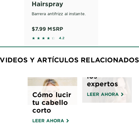
Hairspray
Barrera antifrizz al instante.
$7.99
MSRP
4.2361 out of 5 stars based on reviews
4.2
Añade
cuerpo al
VIDEOS Y ARTÍCULOS RELACIONADO
cabello
fino como
los
expertos
Cómo lucir
LEER AHORA
tu cabello
corto
LEER AHORA