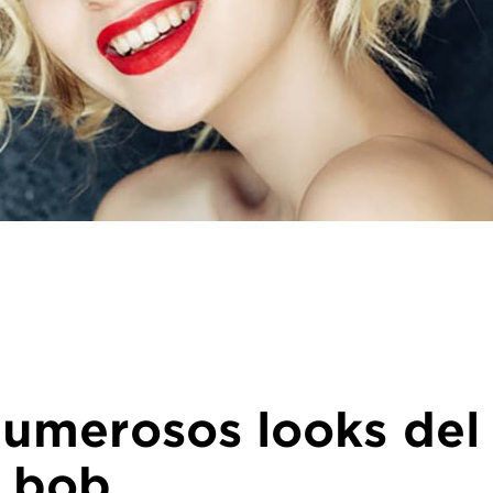
numerosos looks del
e bob