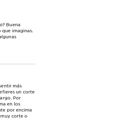
to? Buena
o que imaginas.
 algunas
sentir más
efieres un corte
largo. Por
ma en los
ente por encima
o muy corte o