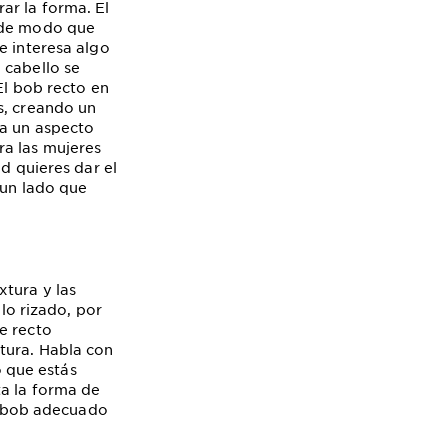
ar la forma. El
, de modo que
e interesa algo
 cabello se
El bob recto en
s, creando un
ea un aspecto
ra las mujeres
d quieres dar el
 un lado que
tura y las
llo rizado, por
e recto
tura. Habla con
o que estás
ta la forma de
el bob adecuado