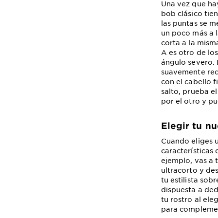
Una vez que hay
bob clásico tie
las puntas se m
un poco más a l
corta a la mism
A es otro de lo
ángulo severo. 
suavemente redo
con el cabello 
salto, prueba e
por el otro y p
Elegir tu n
Cuando eliges u
características 
ejemplo, vas a 
ultracorto y de
tu estilista sob
dispuesta a ded
tu rostro al el
para complement