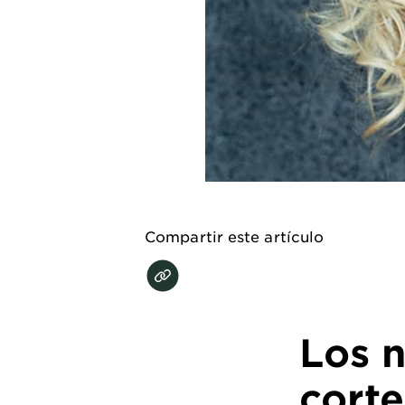
EXPLORE
About
Garnier
Key
Ingredients
Greener
Beauty
Compartir este artículo
Garnier
Offers
Cruelty
Free
Los 
cort