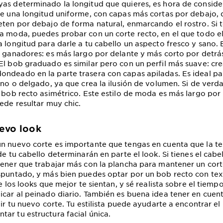
as determinado la longitud que quieres, es hora de consider
ne una longitud uniforme, con capas más cortas por debajo
eten por debajo de forma natural, enmarcando el rostro. Si t
a moda, puedes probar con un corte recto, en el que todo el
a longitud para darle a tu cabello un aspecto fresco y sano. 
s ganadores: es más largo por delante y más corto por detrá
El bob graduado es similar pero con un perfil más suave: cr
ndeado en la parte trasera con capas apiladas. Es ideal pa
fino o delgado, ya que crea la ilusión de volumen. Si de verda
l bob recto asimétrico. Este estilo de moda es más largo por
uede resultar muy chic.
uevo look
n nuevo corte es importante que tengas en cuenta que la tex
de tu cabello determinarán en parte el look. Si tienes el cabe
tener que trabajar más con la plancha para mantener un cort
spuntado, y más bien puedes optar por un bob recto con tex
re los looks que mejor te sientan, y sé realista sobre el tiemp
icar al peinado diario. También es buena idea tener en cuen
egir tu nuevo corte. Tu estilista puede ayudarte a encontrar 
ar tu estructura facial única.