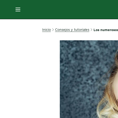
EN
MENÚ
SKIN
Inicio
Consejos y tutoriales
Los numerosos
CARE
HAIR
CARE
&
STYLING
HAIR
COLOR
SERVICES
&
TOOLS