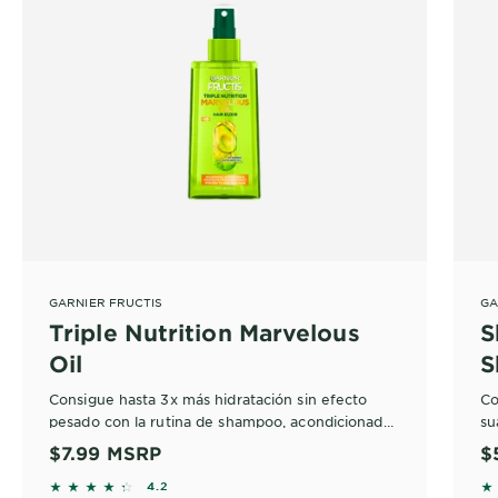
GARNIER FRUCTIS
GA
Triple Nutrition Marvelous
S
Oil
S
Consigue hasta 3x más hidratación sin efecto
Co
pesado con la rutina de shampoo, acondicionador
su
y aceite leave-in Fructis Triple Nutrition.
fó
$7.99
MSRP
$
br
4.2368 out of 5 stars based on reviews
4
4.2
co