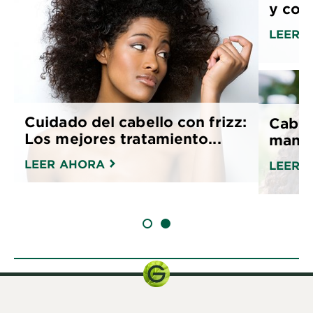
y con 
LEER 
Cuidado del cabello con frizz:
Cabell
Los mejores tratamiento...
maner
LEER AHORA
LEER 
SLIDE 1
SLIDE 2