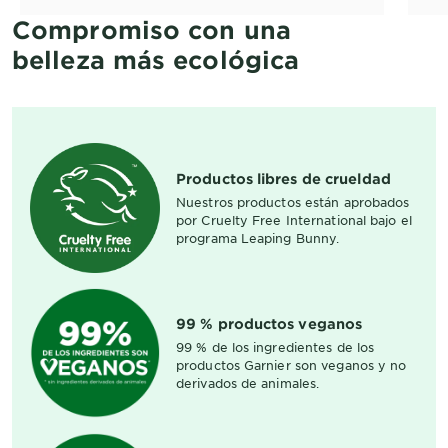
cu
Compromiso con una
Sh
ca
belleza más ecológica
ás
Re
fr
co
vi
Productos libres de crueldad
Nuestros productos están aprobados
Fó
por Cruelty Free International bajo el
ve
programa Leaping Bunny.
fi
ha
He
99 % productos veganos
es
99 % de los ingredientes de los
ac
productos Garnier son veganos y no
qu
derivados de animales.
Fó
vo