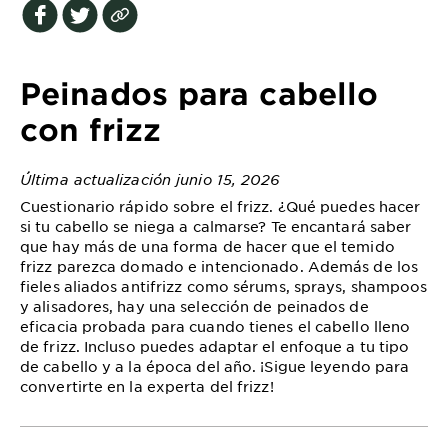
EXPLORE
About
Garnier
Peinados para cabello
Key
con frizz
Ingredients
Última actualización junio 15, 2026
Greener
Cuestionario rápido sobre el frizz. ¿Qué puedes hacer
Beauty
si tu cabello se niega a calmarse? Te encantará saber
que hay más de una forma de hacer que el temido
Garnier
frizz parezca domado e intencionado. Además de los
Offers
fieles aliados antifrizz como sérums, sprays, shampoos
y alisadores, hay una selección de peinados de
Cruelty
eficacia probada para cuando tienes el cabello lleno
Free
de frizz. Incluso puedes adaptar el enfoque a tu tipo
de cabello y a la época del año. ¡Sigue leyendo para
convertirte en la experta del frizz!