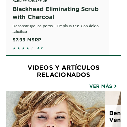
GARNIER SKINACTIVE
Blackhead Eliminating Scrub
with Charcoal
Desobstruye los poros + limpia la tez. Con ácido
salicílico
$7.99
MSRP
4.2045 out of 5 stars based on reviews
4.2
VIDEOS Y ARTÍCULOS
RELACIONADOS
VER MÁS
Benefi
Venta