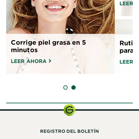
LEER 
Corrige piel grasa en 5
Rutin
minutos
para p
LEER AHORA
LEER 
SLIDE 1
SLIDE 2
REGISTRO DEL BOLETÍN