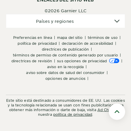
©2026 Garnier LLC
Países
Países y regiones
y
regiones
preferencias en línea
mapa del sitio
términos de uso
política de privacidad
declaración de accesibilidad
directrices de publicación
términos de permiso de contenido generado por usuario
directrices de revisión
sus opciones de privacidad
aviso en la recogida
aviso sobre datos de salud del consumidor
opciones de anuncios
Este sitio está destinado a consumidores de EE. UU. Las cookies
y la tecnología relacionada se usan con fines publicitarios. Para
obtener más información o darte de baja, visita
Ad Choices
y
nuestra
política de privacidad
.
Scroll t