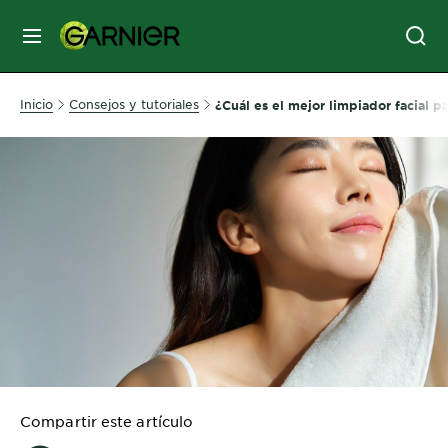
MENÚ
SKIN
Inicio
Consejos y tutoriales
¿Cuál es el mejor limpiador facial pa
CARE
HAIR
CARE
&
STYLING
HAIR
COLOR
SERVICES
&
Compartir este artículo
TOOLS