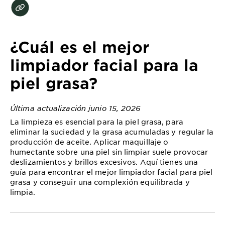
EXPLORE
About
Garnier
¿Cuál es el mejor
Key
limpiador facial para la
Ingredients
piel grasa?
Greener
Beauty
Última actualización junio 15, 2026
La limpieza es esencial para la piel grasa, para
Garnier
eliminar la suciedad y la grasa acumuladas y regular la
Offers
producción de aceite. Aplicar maquillaje o
humectante sobre una piel sin limpiar suele provocar
Cruelty
deslizamientos y brillos excesivos. Aquí tienes una
Free
guía para encontrar el mejor limpiador facial para piel
grasa y conseguir una complexión equilibrada y
limpia.