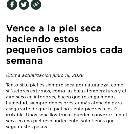
EXPLORE
About
Garnier
Vence a la piel seca
Key
haciendo estos
Ingredients
pequeños cambios cada
Greener
semana
Beauty
Última actualización junio 15, 2026
Garnier
Offers
Tanto si tu piel es siempre seca por naturaleza, como
si factores externos, como las bajas temperaturas y el
Cruelty
aire seco en interiores, hacen que retenga menos
Free
humedad, siempre debes prestar más atención para
asegurarte de que tu piel no sienta picores ni esté
irritable. Unos sencillos trucos pueden convertir la piel
seca en una piel resplandeciente, solo tienes que
seguir estos pasos.