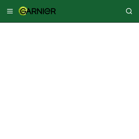
MENÚ
SKIN
CARE
HAIR
CARE
&
STYLING
HAIR
COLOR
SERVICES
&
TOOLS