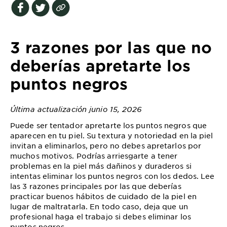
EXPLORE
About
Garnier
3 razones por las que no
Key
deberías apretarte los
Ingredients
puntos negros
Greener
Beauty
Última actualización junio 15, 2026
Puede ser tentador apretarte los puntos negros que
Garnier
aparecen en tu piel. Su textura y notoriedad en la piel
Offers
invitan a eliminarlos, pero no debes apretarlos por
muchos motivos. Podrías arriesgarte a tener
Cruelty
problemas en la piel más dañinos y duraderos si
Free
intentas eliminar los puntos negros con los dedos. Lee
las 3 razones principales por las que deberías
practicar buenos hábitos de cuidado de la piel en
lugar de maltratarla. En todo caso, deja que un
profesional haga el trabajo si debes eliminar los
puntos negros.