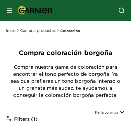
MENÚ
SKIN
Inicio
Comprar productos
Coloración
CARE
Compra coloración borgoña
HAIR
CARE
Compra nuestra gama de coloración para
&
encontrar el tono perfecto de borgoña. Ya
STYLING
sea que prefieras un tono borgoña intenso o
HAIR
un granate más audaz, te ayudamos a
COLOR
conseguir la coloración borgoña perfecta.
SERVICES
Ordenar por
Relevancia
&
Filters
(1)
TOOLS
CLOSE S