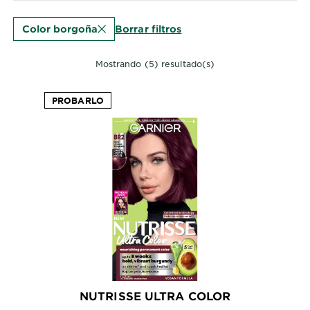
EXPLORE
Borrar filtros
Color borgoña
About
Garnier
Mostrando (5) resultado(s)
Key
Ingredients
PROBARLO
Greener
Beauty
Garnier
Offers
Cruelty
Free
NUTRISSE ULTRA COLOR