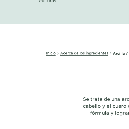
culturas.
EXPLORE
About
Garnier
Key
Ingredients
Inicio
Acerca de los ingredientes
Arcilla /
Greener
Beauty
Garnier
Offers
Cruelty
Se trata de una ar
Free
cabello y el cuero
fórmula y lograr