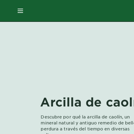
EN
MENÚ
SKIN
CARE
HAIR
CARE
&
STYLING
HAIR
COLOR
Arcilla de caol
SERVICES
Descubre por qué la arcilla de caolín, un
&
mineral natural y antiguo remedio de bell
TOOLS
perdura a través del tiempo en diversas