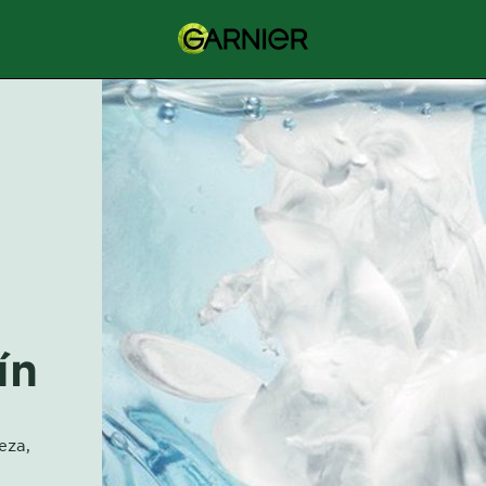
ín
eza,