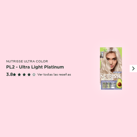
NUTRISSE ULTRA COLOR
PL2 - Ultra Light Platinum
3.8 outof 5 stars reviews
3.8
Ver todas las reseñas